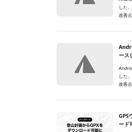
した。
改善点 
And
ース
And
した。
改善点 
GP
ード