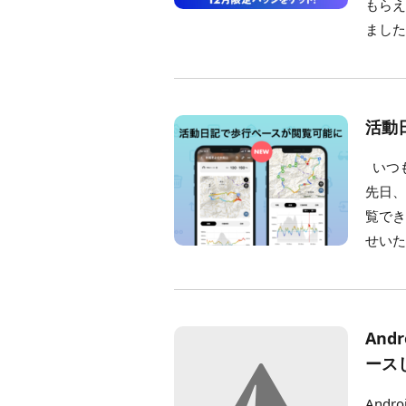
もらえ
ました
活動
いつも
先日
覧で
せいた
And
ース
And