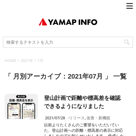
HOME
>
2021年
>
7月
「 月別アーカイブ：2021年07月 」 一覧
登山計画で距離や標高差を確認
できるようになりました
2021/07/28
-
リリース
,
改善・新機能
以前よりたくさんのご要望をいただいてい
た、登山計画への距離・標高差の表示に対応
しましたのでお知らせいたします。 作成した