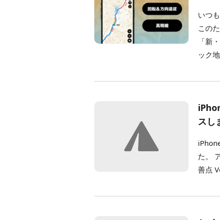
いつも
この
「新・
ック地
iPh
スし
iPho
た。 
善点 Ve