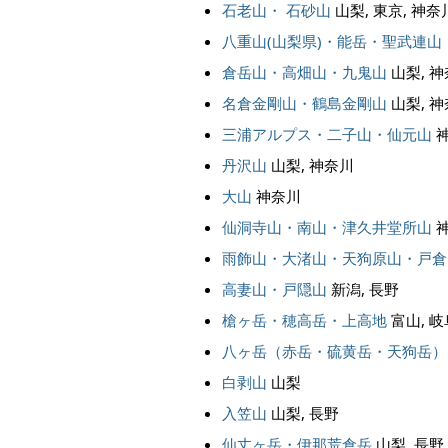
石老山・ 石砂山
山梨, 東京, 神奈
八重山(山梨県)・能岳・聖武連山
倉岳山・高畑山・九鬼山
山梨, 
名倉金剛山・鶴島金剛山
山梨, 
三浦アルプス・二子山・仙元山
丹沢山
山梨, 神奈川
大山
神奈川
仙洞寺山・南山・津久井堂所山
雨飾山・大渚山・天狗原山・戸倉
高妻山・戸隠山
新潟, 長野
槍ヶ岳・穂高岳・上高地
富山, 岐
八ヶ岳（赤岳・硫黄岳・天狗岳）
白剥山
山梨
入笠山
山梨, 長野
仙丈ヶ岳・伊那荒倉岳
山梨, 長野