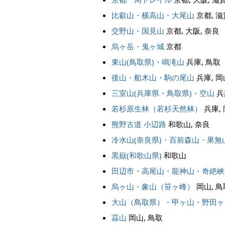
比叡山・横高山・大尾山
京都, 滋
交野山・国見山
京都, 大阪, 奈良
烏ヶ岳・鬼ヶ城
京都
東山(鳥取県)・鳴滝山
兵庫, 鳥取
後山・船木山・駒の尾山
兵庫, 岡
三室山(兵庫県・鳥取県)・空山
兵
若杉原生林（若杉天然林）
兵庫, 
熊野古道 小辺路
和歌山, 奈良
冷水山(奈良県)・百前森山・果無
黒嶽(和歌山県)
和歌山
田辺市・高尾山・龍神山・奇絶峡
烏ヶ山・象山（笹ヶ峰）
岡山, 鳥
大山（鳥取県）・甲ヶ山・野田ヶ
蒜山
岡山, 鳥取