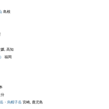
山
島根
媛
媛, 高知
）
福岡
本
大分
岳・烏帽子岳
宮崎, 鹿児島