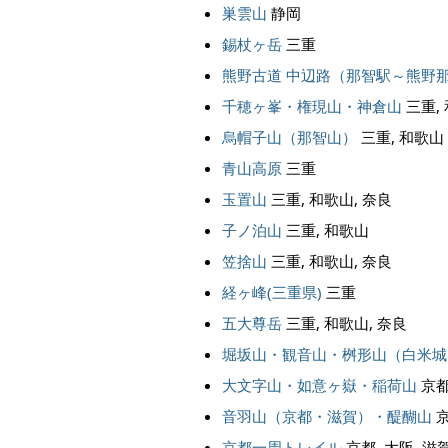
巣雲山
静岡
錫杖ヶ岳
三重
熊野古道 中辺路（那智駅～熊野
千穂ヶ峯・権現山・神倉山
三重,
烏帽子山（那智山）
三重, 和歌山
青山高原
三重
玉置山
三重, 和歌山, 奈良
子ノ泊山
三重, 和歌山
笠捨山
三重, 和歌山, 奈良
経ヶ峰(三重県)
三重
五大尊岳
三重, 和歌山, 奈良
堀坂山・観音山・桝形山（白米城
大文字山・如意ヶ嶽・稲荷山
京都
音羽山（京都・滋賀）・醍醐山
京
京都一周トレイル
京都, 大阪, 滋