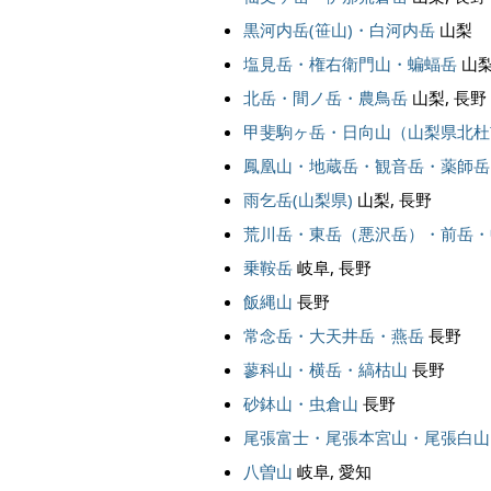
黒河内岳(笹山)・白河内岳
山梨
塩見岳・権右衛門山・蝙蝠岳
山梨
北岳・間ノ岳・農鳥岳
山梨, 長野
甲斐駒ヶ岳・日向山（山梨県北杜
鳳凰山・地蔵岳・観音岳・薬師岳
雨乞岳(山梨県)
山梨, 長野
荒川岳・東岳（悪沢岳）・前岳・
乗鞍岳
岐阜, 長野
飯縄山
長野
常念岳・大天井岳・燕岳
長野
蓼科山・横岳・縞枯山
長野
砂鉢山・虫倉山
長野
尾張富士・尾張本宮山・尾張白山
八曽山
岐阜, 愛知