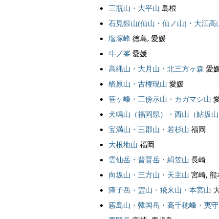
三瓶山・大平山
島根
石見銀山(仙山・仙ノ山)・大江高
塩塚峰
徳島, 愛媛
牛ノ峯
愛媛
高縄山・大月山・北三方ヶ森
愛
楢原山・古権現山
愛媛
笹ヶ峰・三傍示山・カガマシ山
愛
犬鳴山（福岡県）・西山（鮎坂山
宝満山・三郡山・若杉山
福岡
大根地山
福岡
雲仙岳・普賢岳・絹笠山
長崎
向坂山・三方山・天主山
宮崎, 熊
障子岳・霊山・飛来山・本宮山
霧島山・韓国岳・高千穂峰・夷守