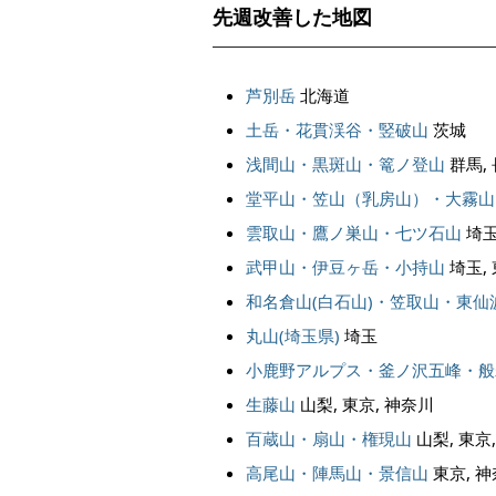
先週改善した地図
芦別岳
北海道
土岳・花貫渓谷・竪破山
茨城
浅間山・黒斑山・篭ノ登山
群馬,
堂平山・笠山（乳房山）・大霧山
雲取山・鷹ノ巣山・七ツ石山
埼玉
武甲山・伊豆ヶ岳・小持山
埼玉,
和名倉山(白石山)・笠取山・東仙
丸山(埼玉県)
埼玉
小鹿野アルプス・釜ノ沢五峰・般
生藤山
山梨, 東京, 神奈川
百蔵山・扇山・権現山
山梨, 東京
高尾山・陣馬山・景信山
東京, 