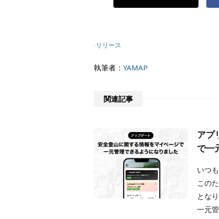
-
リリース
執筆者：
YAMAP
関連記事
アプ
で一
いつも
このた
とな
一元管