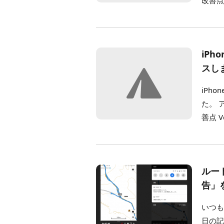
改善点 
iPh
スし
iPho
た。 
善点 Ve
ルー
告」
いつも
日の