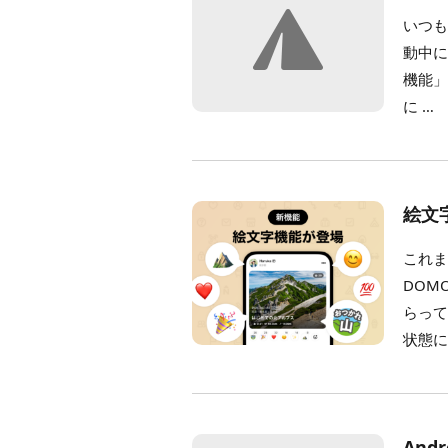
いつも
動中
機能」を
に …
絵文
これま
DOM
らって
状態に
And