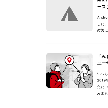
ース
And
した。
改善点 
「み
ユー
いつも
201
ただ
みまも