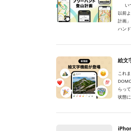
いつ
以前
計画」
ハンド
絵文
これま
DOM
らって
状態に
iPh