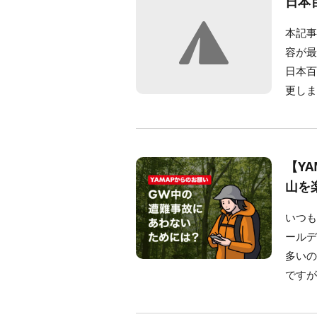
日本
本記
容が最
日本
更しま
【Y
山を
いつも
ール
多い
ですが