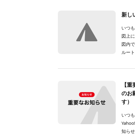
新し
いつも
図上に
図内
ルート
【重要
のお
す）
いつも
Yah
知らせが