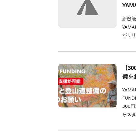
YAM
新機能
YAM
がリリ
【3
備を
YAM
FUN
300
らスタ