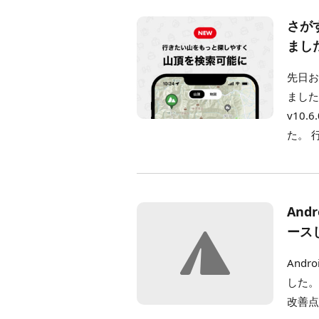
さが
まし
先日
ました
v10
た。 
And
ース
And
した。
改善点 