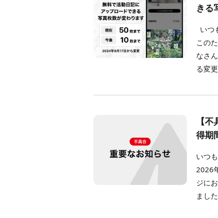
きる
いつも
このた
なさ
る変更
【不
得期
いつも
202
ジに
ました