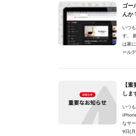
ゴー
んか
いつも
す。 
は家
ールデ
【重要
しま
いつも
iPh
なサー
9日(月