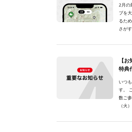
2月の
ブを
るため
さがす
【お
特典
いつも
す。 
数ご参
（火）