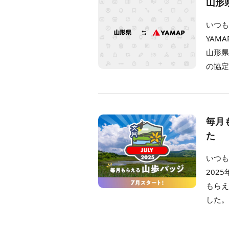
山形
いつも
YAM
山形県
の協定
毎月
た
いつも
202
もらえ
した。