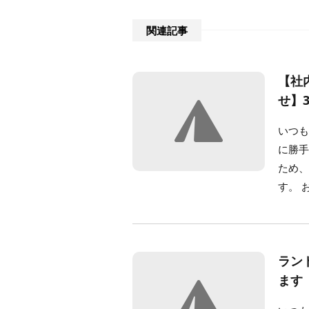
関連記事
【社
せ】3
いつも
に勝手
ため
す。 
ラン
ます