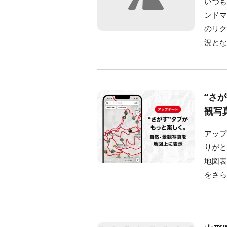
いつも
ンド
のリ
況とな
“さ
観写
アップ
りが
地図
をさら