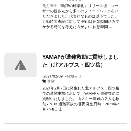
先月末の『軌跡の標準化』リリース後、ユー
ザーの皆さんから多くのフィードバックをい
ただきました。代表的なものは以下でした。
行動時間表記に対して 登山は休憩時間込みで
かかる時間を考えた方がよい 休憩時間 …
YAMAPが遭難救助に貢献しまし
た（北アルプス・四ツ岳）
2021/02/09
-
お知らせ
遭難
2021年2月7日に発生した北アルプス・四ツ岳
での遭難事故において、YAMAPが遭難救助に
貢献いたしました。 山スキー遭難の２人を救
助 / NHK 遭難事故の概要 発生日時：2021年2
月7〜8日 山 …