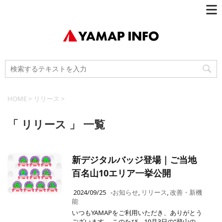
HOME
>
リリース
>
「 リリース 」 一覧
新デジタルバッジ登場｜ご当地
百名山10エリア一挙公開
2024/09/25
-
お知らせ
,
リリース
,
改善・新機
能
いつもYAMAPをご利用いただき、ありがとう
ございます。 このたび、10月3日の“登山の